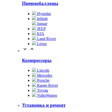
Пневмобаллоны
Hyundai
Infiniti
Jaguar
JEEP
KIA
Land Rover
Lexus


Компрессоры
Lincoln
Mercedes
Porsche
Range Rover
Toyota
VolksWagen
Установка и ремонт