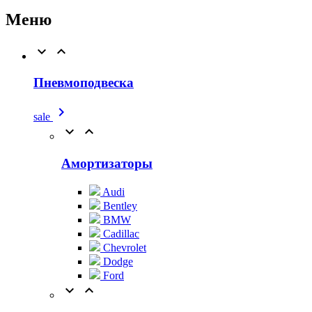
Меню


Пневмоподвеска

sale


Амортизаторы
Audi
Bentley
BMW
Cadillac
Chevrolet
Dodge
Ford

