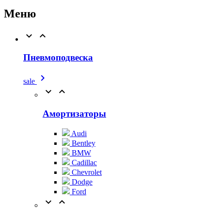
Меню


Пневмоподвеска

sale


Амортизаторы
Audi
Bentley
BMW
Cadillac
Chevrolet
Dodge
Ford

