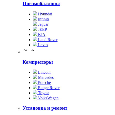
Пневмобаллоны
Hyundai
Infiniti
Jaguar
JEEP
KIA
Land Rover
Lexus


Компрессоры
Lincoln
Mercedes
Porsche
Range Rover
Toyota
VolksWagen
Установка и ремонт