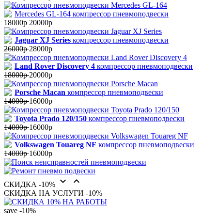
Mercedes GL-164 компрессор пневмоподвески
18000р
20000р
Jaguar XJ Series
компрессор пневмоподвески
26000р
28000р
Land Rover Discovery 4
компрессор пневмоподвески
18000р
20000р
Porsche Macan
компрессор пневмоподвески
14000р
16000р
Toyota Prado 120/150
компрессор пневмоподвески
14000р
16000р
Volkswagen Touareg NF
компрессор пневмоподвески
14000р
16000р


СКИДКА -10%
СКИДКА НА УСЛУГИ -10%
save
-10%