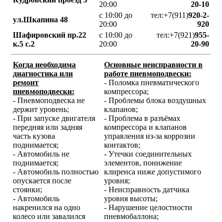
20:00
20-10
с 10:00 до
тел:+7(911)
920-2-
ул.Шкапина 48
20:00
920
Шафировский пр.22
с 10:00 до
тел:+7(921)
955-
к.5 с.2
20:00
20-90
Когда необходима
Основные неисправности в
диагностика или
работе пневмоподвески:
ремонт
- Поломка пневматического
пневмоподвески:
компрессора;
- Пневмоподвеска не
- Проблемы блока воздушных
держит уровень;
клапанов;
- При запуске двигателя
- Проблема в разъёмах
передняя или задняя
компрессора и клапанов
часть кузова
управления из-за коррозии
поднимается;
контактов;
- Автомобиль не
- Утечки соединительных
поднимается;
элементов, понижение
- Автомобиль полностью
клиренса ниже допустимого
опускается после
уровня;
стоянки;
- Неисправность датчика
- Автомобиль
уровня высоты;
накренился на одно
- Нарушение целостности
колесо или завалился
пневмобаллона;