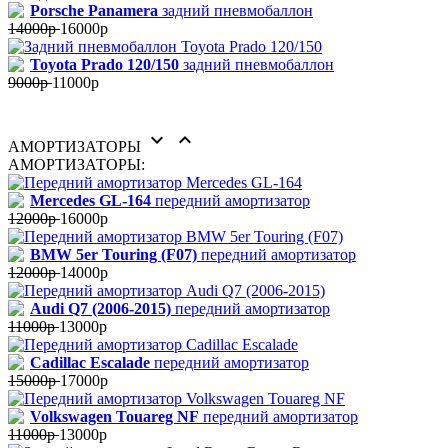
Porsche Panamera
задний пневмобаллон
14000р
16000р
Toyota Prado 120/150
задний пневмобаллон
9000р
11000р


АМОРТИЗАТОРЫ
АМОРТИЗАТОРЫ:
Mercedes GL-164
передний амортизатор
12000р
16000р
BMW 5er Touring (F07)
передний амортизатор
12000р
14000р
Audi Q7 (2006-2015)
передний амортизатор
11000р
13000р
Cadillac Escalade
передний амортизатор
15000р
17000р
Volkswagen Touareg NF
передний амортизатор
11000р
13000р