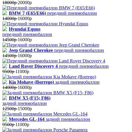
18000р
20000р
BMW 7 (E65/E66)
передний пневмобаллон
14000р
16000р
Hyundai Equus
передний пневмобаллон
14500р
16000р
Jeep Grand Cherokee
передний пневмобаллон
14500р
16000р
Land Rover Discovery 4
передний пневмобаллон
9500р
11000р
Kia Mohave (Borrego)
задний пневмобаллон
14000р
16000р
BMW X5 (F15; F86)
задний пневмобаллон
12500р
15000р
Mercedes GL-164
задний пневмобаллон
9500р
11000р