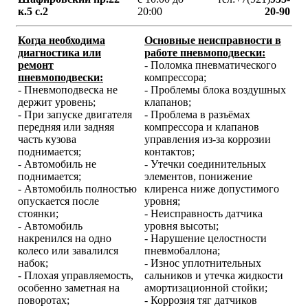
к.5 с.2
20:00
20-90
Когда необходима
Основные неисправности в
диагностика или
работе пневмоподвески:
ремонт
- Поломка пневматического
пневмоподвески:
компрессора;
- Пневмоподвеска не
- Проблемы блока воздушных
держит уровень;
клапанов;
- При запуске двигателя
- Проблема в разъёмах
передняя или задняя
компрессора и клапанов
часть кузова
управления из-за коррозии
поднимается;
контактов;
- Автомобиль не
- Утечки соединительных
поднимается;
элементов, понижение
- Автомобиль полностью
клиренса ниже допустимого
опускается после
уровня;
стоянки;
- Неисправность датчика
- Автомобиль
уровня высоты;
накренился на одно
- Нарушение целостности
колесо или завалился
пневмобаллона;
набок;
- Износ уплотнительных
- Плохая управляемость,
сальников и утечка жидкости
особенно заметная на
амортизационной стойки;
поворотах;
- Коррозия тяг датчиков