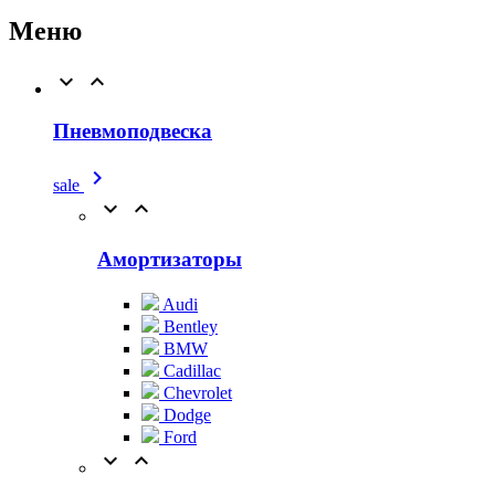
Меню


Пневмоподвеска

sale


Амортизаторы
Audi
Bentley
BMW
Cadillac
Chevrolet
Dodge
Ford

