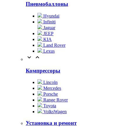
Пневмобаллоны
Hyundai
Infiniti
Jaguar
JEEP
KIA
Land Rover
Lexus


Компрессоры
Lincoln
Mercedes
Porsche
Range Rover
Toyota
VolksWagen
Установка и ремонт