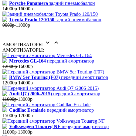
Porsche Panamera
задний пневмобаллон
14000р
16000р
Toyota Prado 120/150
задний пневмобаллон
9000р
11000р


АМОРТИЗАТОРЫ
АМОРТИЗАТОРЫ:
Mercedes GL-164
передний амортизатор
12000р
16000р
BMW 5er Touring (F07)
передний амортизатор
12000р
14000р
Audi Q7 (2006-2015)
передний амортизатор
11000р
13000р
Cadillac Escalade
передний амортизатор
15000р
17000р
Volkswagen Touareg NF
передний амортизатор
11000р
13000р