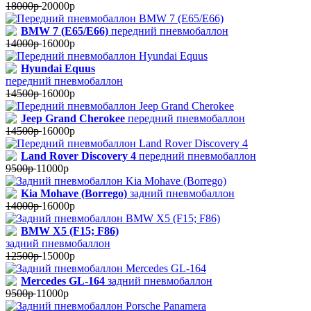
18000р
20000р
BMW 7 (E65/E66)
передний пневмобаллон
14000р
16000р
Hyundai Equus
передний пневмобаллон
14500р
16000р
Jeep Grand Cherokee
передний пневмобаллон
14500р
16000р
Land Rover Discovery 4
передний пневмобаллон
9500р
11000р
Kia Mohave (Borrego)
задний пневмобаллон
14000р
16000р
BMW X5 (F15; F86)
задний пневмобаллон
12500р
15000р
Mercedes GL-164
задний пневмобаллон
9500р
11000р