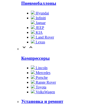
Пневмобаллоны
Hyundai
Infiniti
Jaguar
JEEP
KIA
Land Rover
Lexus


Компрессоры
Lincoln
Mercedes
Porsche
Range Rover
Toyota
VolksWagen
Установка и ремонт