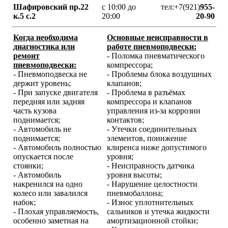
Шафировский пр.22
с 10:00 до
тел:+7(921)
955-
к.5 с.2
20:00
20-90
Когда необходима
Основные неисправности в
диагностика или
работе пневмоподвески:
ремонт
- Поломка пневматического
пневмоподвески:
компрессора;
- Пневмоподвеска не
- Проблемы блока воздушных
держит уровень;
клапанов;
- При запуске двигателя
- Проблема в разъёмах
передняя или задняя
компрессора и клапанов
часть кузова
управления из-за коррозии
поднимается;
контактов;
- Автомобиль не
- Утечки соединительных
поднимается;
элементов, понижение
- Автомобиль полностью
клиренса ниже допустимого
опускается после
уровня;
стоянки;
- Неисправность датчика
- Автомобиль
уровня высоты;
накренился на одно
- Нарушение целостности
колесо или завалился
пневмобаллона;
набок;
- Износ уплотнительных
- Плохая управляемость,
сальников и утечка жидкости
особенно заметная на
амортизационной стойки;