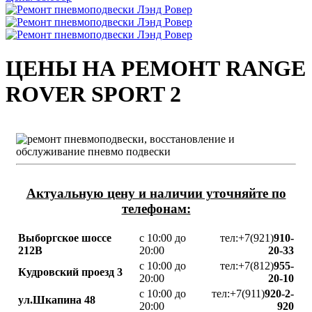
ЦЕНЫ НА РЕМОНТ RANGE
ROVER SPORT 2
Актуальную цену и наличии уточняйте по
телефонам:
Выборгское шоссе
с 10:00 до
тел:+7(921)
910-
212В
20:00
20-33
с 10:00 до
тел:+7(812)
955-
Кудровский проезд 3
20:00
20-10
с 10:00 до
тел:+7(911)
920-2-
ул.Шкапина 48
20:00
920