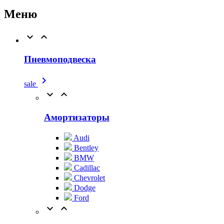
Меню


Пневмоподвеска

sale


Амортизаторы
Audi
Bentley
BMW
Cadillac
Chevrolet
Dodge
Ford

