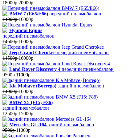
18000р
20000р
BMW 7 (E65/E66)
передний пневмобаллон
14000р
16000р
Hyundai Equus
передний пневмобаллон
14500р
16000р
Jeep Grand Cherokee
передний пневмобаллон
14500р
16000р
Land Rover Discovery 4
передний пневмобаллон
9500р
11000р
Kia Mohave (Borrego)
задний пневмобаллон
14000р
16000р
BMW X5 (F15; F86)
задний пневмобаллон
12500р
15000р
Mercedes GL-164
задний пневмобаллон
9500р
11000р