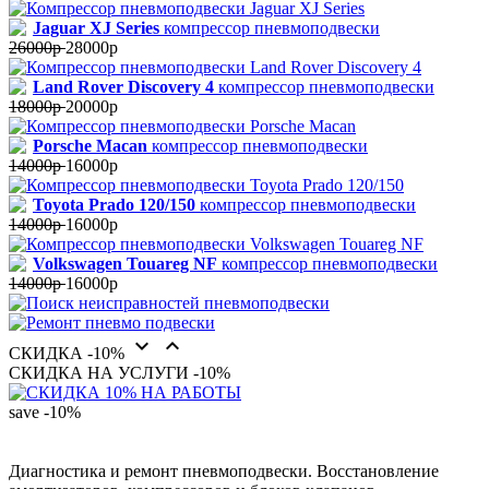
Jaguar XJ Series
компрессор пневмоподвески
26000р
28000р
Land Rover Discovery 4
компрессор пневмоподвески
18000р
20000р
Porsche Macan
компрессор пневмоподвески
14000р
16000р
Toyota Prado 120/150
компрессор пневмоподвески
14000р
16000р
Volkswagen Touareg NF
компрессор пневмоподвески
14000р
16000р


СКИДКА -10%
СКИДКА НА УСЛУГИ -10%
save
-10%
Диагностика и ремонт пневмоподвески. Восстановление