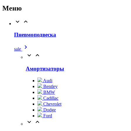
Меню


Пневмоподвеска

sale


Амортизаторы
Audi
Bentley
BMW
Cadillac
Chevrolet
Dodge
Ford

