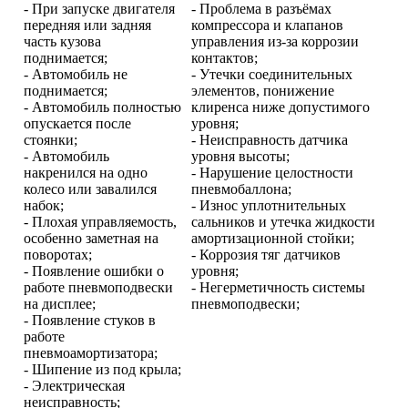
- При запуске двигателя
- Проблема в разъёмах
передняя или задняя
компрессора и клапанов
часть кузова
управления из-за коррозии
поднимается;
контактов;
- Автомобиль не
- Утечки соединительных
поднимается;
элементов, понижение
- Автомобиль полностью
клиренса ниже допустимого
опускается после
уровня;
стоянки;
- Неисправность датчика
- Автомобиль
уровня высоты;
накренился на одно
- Нарушение целостности
колесо или завалился
пневмобаллона;
набок;
- Износ уплотнительных
- Плохая управляемость,
сальников и утечка жидкости
особенно заметная на
амортизационной стойки;
поворотах;
- Коррозия тяг датчиков
- Появление ошибки о
уровня;
работе пневмоподвески
- Негерметичность системы
на дисплее;
пневмоподвески;
- Появление стуков в
работе
пневмоамортизатора;
- Шипение из под крыла;
- Электрическая
неисправность;