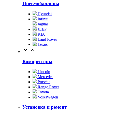
Пневмобаллоны
Hyundai
Infiniti
Jaguar
JEEP
KIA
Land Rover
Lexus


Компрессоры
Lincoln
Mercedes
Porsche
Range Rover
Toyota
VolksWagen
Установка и ремонт