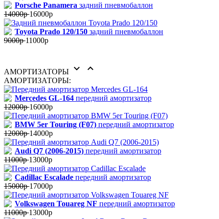
Porsche Panamera
задний пневмобаллон
14000р
16000р
Toyota Prado 120/150
задний пневмобаллон
9000р
11000р


АМОРТИЗАТОРЫ
АМОРТИЗАТОРЫ:
Mercedes GL-164
передний амортизатор
12000р
16000р
BMW 5er Touring (F07)
передний амортизатор
12000р
14000р
Audi Q7 (2006-2015)
передний амортизатор
11000р
13000р
Cadillac Escalade
передний амортизатор
15000р
17000р
Volkswagen Touareg NF
передний амортизатор
11000р
13000р