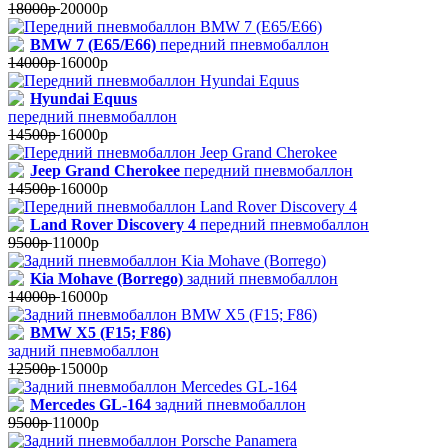
18000р
20000р
BMW 7 (E65/E66)
передний пневмобаллон
14000р
16000р
Hyundai Equus
передний пневмобаллон
14500р
16000р
Jeep Grand Cherokee
передний пневмобаллон
14500р
16000р
Land Rover Discovery 4
передний пневмобаллон
9500р
11000р
Kia Mohave (Borrego)
задний пневмобаллон
14000р
16000р
BMW X5 (F15; F86)
задний пневмобаллон
12500р
15000р
Mercedes GL-164
задний пневмобаллон
9500р
11000р