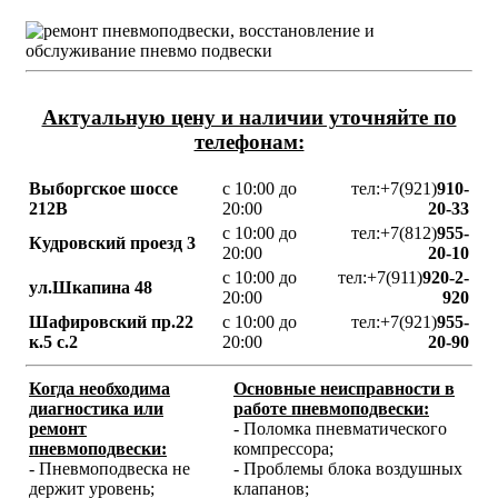
Актуальную цену и наличии уточняйте по
телефонам:
Выборгское шоссе
с 10:00 до
тел:+7(921)
910-
212В
20:00
20-33
с 10:00 до
тел:+7(812)
955-
Кудровский проезд 3
20:00
20-10
с 10:00 до
тел:+7(911)
920-2-
ул.Шкапина 48
20:00
920
Шафировский пр.22
с 10:00 до
тел:+7(921)
955-
к.5 с.2
20:00
20-90
Когда необходима
Основные неисправности в
диагностика или
работе пневмоподвески:
ремонт
- Поломка пневматического
пневмоподвески:
компрессора;
- Пневмоподвеска не
- Проблемы блока воздушных
держит уровень;
клапанов;