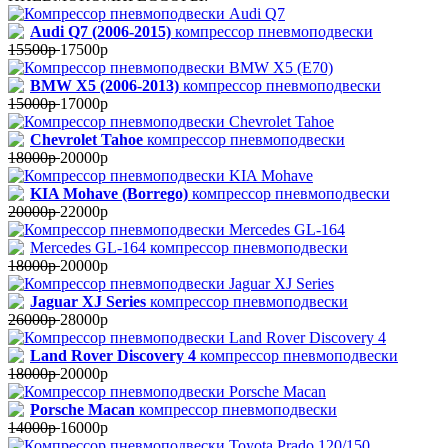
Audi Q7 (2006-2015)
компрессор пневмоподвески
15500р
17500р
BMW X5 (2006-2013)
компрессор пневмоподвески
15000р
17000р
Chevrolet Tahoe
компрессор пневмоподвески
18000р
20000р
KIA Mohave (Borrego)
компрессор пневмоподвески
20000р
22000р
Mercedes GL-164 компрессор пневмоподвески
18000р
20000р
Jaguar XJ Series
компрессор пневмоподвески
26000р
28000р
Land Rover Discovery 4
компрессор пневмоподвески
18000р
20000р
Porsche Macan
компрессор пневмоподвески
14000р
16000р