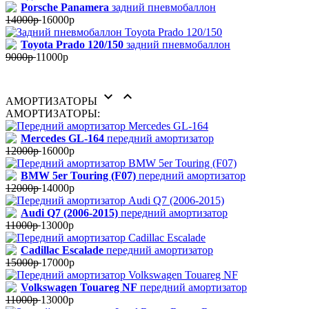
Porsche Panamera
задний пневмобаллон
14000р
16000р
Toyota Prado 120/150
задний пневмобаллон
9000р
11000р


АМОРТИЗАТОРЫ
АМОРТИЗАТОРЫ:
Mercedes GL-164
передний амортизатор
12000р
16000р
BMW 5er Touring (F07)
передний амортизатор
12000р
14000р
Audi Q7 (2006-2015)
передний амортизатор
11000р
13000р
Cadillac Escalade
передний амортизатор
15000р
17000р
Volkswagen Touareg NF
передний амортизатор
11000р
13000р