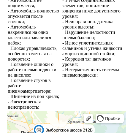
- Автомобиль не
- Утечки соединительных
поднимается;
элементов, понижение
- Автомобиль полностью
клиренса ниже допустимого
опускается после
уровня;
стоянки;
- Неисправность датчика
- Автомобиль
уровня высоты;
накренился на одно
- Нарушение целостности
колесо или завалился
пневмобаллона;
набок;
- Износ уплотнительных
- Плохая управляемость,
сальников и утечка жидкости
особенно заметная на
амортизационной стойки;
поворотах;
- Коррозия тяг датчиков
- Появление ошибки о
уровня;
работе пневмоподвески
- Негерметичность системы
на дисплее;
пневмоподвески;
- Появление стуков в
работе
пневмоамортизатора;
- Шипение из под крыла;
- Электрическая
неисправность;