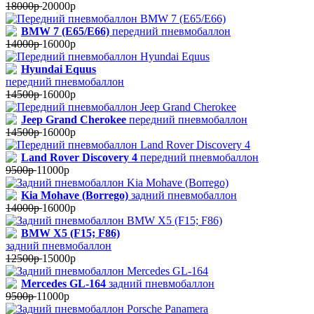
18000р
20000р
BMW 7 (E65/E66)
передний пневмобаллон
14000р
16000р
Hyundai Equus
передний пневмобаллон
14500р
16000р
Jeep Grand Cherokee
передний пневмобаллон
14500р
16000р
Land Rover Discovery 4
передний пневмобаллон
9500р
11000р
Kia Mohave (Borrego)
задний пневмобаллон
14000р
16000р
BMW X5 (F15; F86)
задний пневмобаллон
12500р
15000р
Mercedes GL-164
задний пневмобаллон
9500р
11000р