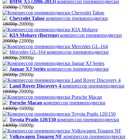
BMW X5 (2006-2013)
компрессор пневмоподвески
15000р
17000р
Chevrolet Tahoe
компрессор пневмоподвески
18000р
20000р
KIA Mohave (Borrego)
компрессор пневмоподвески
20000р
22000р
Mercedes GL-164 компрессор пневмоподвески
18000р
20000р
Jaguar XJ Series
компрессор пневмоподвески
26000р
28000р
Land Rover Discovery 4
компрессор пневмоподвески
18000р
20000р
Porsche Macan
компрессор пневмоподвески
14000р
16000р
Toyota Prado 120/150
компрессор пневмоподвески
14000р
16000р
Volkswagen Touareg NF
компрессор пневмоподвески