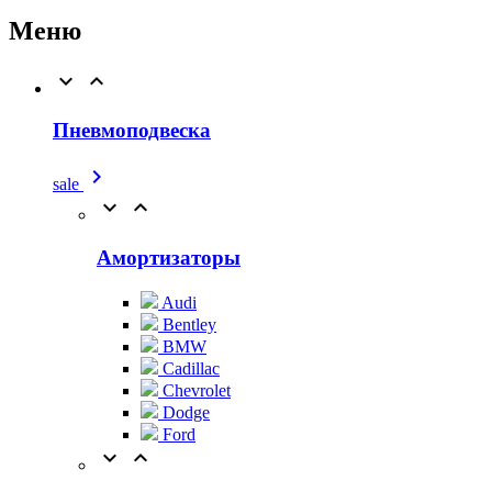
Меню


Пневмоподвеска

sale


Амортизаторы
Audi
Bentley
BMW
Cadillac
Chevrolet
Dodge
Ford

