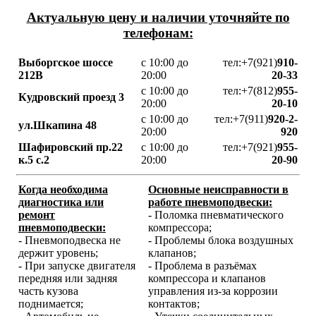
Актуальную цену и наличии уточняйте по
телефонам:
Выборгское шоссе
с 10:00 до
тел:+7(921)
910-
212В
20:00
20-33
с 10:00 до
тел:+7(812)
955-
Кудровский проезд 3
20:00
20-10
с 10:00 до
тел:+7(911)
920-2-
ул.Шкапина 48
20:00
920
Шафировский пр.22
с 10:00 до
тел:+7(921)
955-
к.5 с.2
20:00
20-90
Когда необходима
Основные неисправности в
диагностика или
работе пневмоподвески:
ремонт
- Поломка пневматического
пневмоподвески:
компрессора;
- Пневмоподвеска не
- Проблемы блока воздушных
держит уровень;
клапанов;
- При запуске двигателя
- Проблема в разъёмах
передняя или задняя
компрессора и клапанов
часть кузова
управления из-за коррозии
поднимается;
контактов;