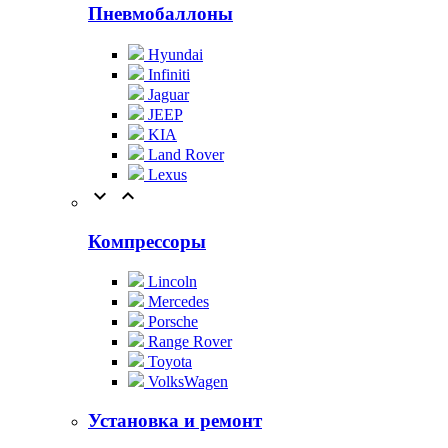
Пневмобаллоны
Hyundai
Infiniti
Jaguar
JEEP
KIA
Land Rover
Lexus


Компрессоры
Lincoln
Mercedes
Porsche
Range Rover
Toyota
VolksWagen
Установка и ремонт